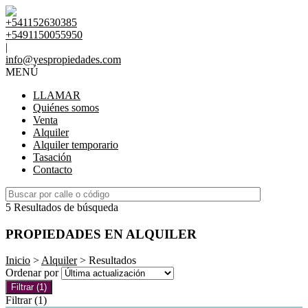
+541152630385
+5491150055950
|
info@yespropiedades.com
MENÚ
LLAMAR
Quiénes somos
Venta
Alquiler
Alquiler temporario
Tasación
Contacto
5 Resultados de búsqueda
PROPIEDADES EN ALQUILER
Inicio
>
Alquiler
> Resultados
Ordenar por
Filtrar
(1)
Filtrar
(1)