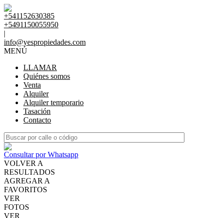
+541152630385
+5491150055950
|
info@yespropiedades.com
MENÚ
LLAMAR
Quiénes somos
Venta
Alquiler
Alquiler temporario
Tasación
Contacto
Consultar por Whatsapp
VOLVER A
RESULTADOS
AGREGAR A
FAVORITOS
VER
FOTOS
VER