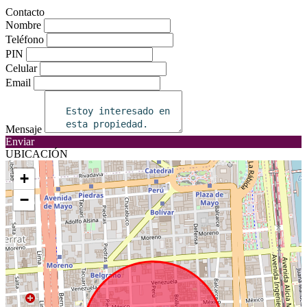
Contacto
Nombre
Teléfono
PIN
Celular
Email
Mensaje
Enviar
UBICACIÓN
+
−