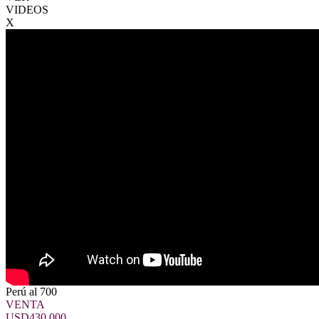
VIDEOS
X
Perú al 700
VENTA
USD430.000