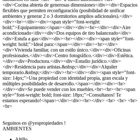
<div>Cocina abierta de generosas dimensiones</div><div>Espacios
flexibles que permiten reconfiguración (posibilidad de unificar
ambientes y generar 2 o 3 dormitorios amplios adicionales).</div>
<div><br></div><div><span style="font-weight:
bold;">Equipamiento:</span></div><div><br></div><div>Aire
acondicionado</div><div>Dos equipos de tiro balanceado</div>
<div>Estufa a gas</div><div><br></div><div><span style="font-
weight: bold;">Ideal para:</span></div><div><br></div>
<div>Vivienda familiar, con un estilo único.</div><div>Oficinas
profesionales.</div><div>Centro fotográfico.</div><div>Estética.
</div><div>Productora.</div><div>Estudio jurídico.</div>
<div>Residencia para artistas.&nbsp;</div><div>Alquiler
temporario.&nbsp;</div><div><br></div><div><span style="font-
size: 14px;">Una propiedad con identidad propia, gran escala y
múltiples posibilidades de desarrollo.</span></div><div><br>
</div><div>Se puede vender con los muebles.<br><br><br><span
style="font-weight: bold; font-size: 18px;">Consultanos! Te
estamos esperando!</span></div><div><br></div> <br> <br> <br>
<br>
Seguinos en @yespropiedades !
AMBIENTES
Altillo