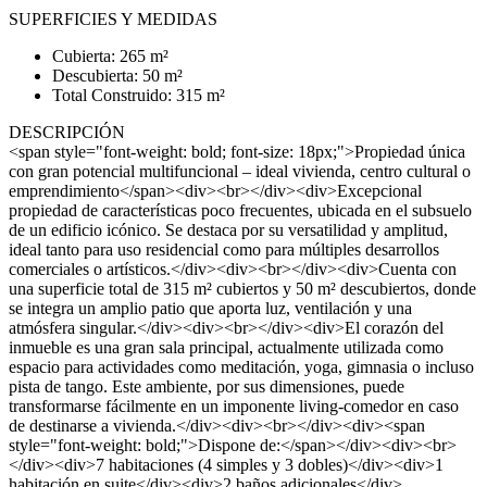
SUPERFICIES Y MEDIDAS
Cubierta: 265 m²
Descubierta: 50 m²
Total Construido: 315 m²
DESCRIPCIÓN
<span style="font-weight: bold; font-size: 18px;">Propiedad única
con gran potencial multifuncional – ideal vivienda, centro cultural o
emprendimiento</span><div><br></div><div>Excepcional
propiedad de características poco frecuentes, ubicada en el subsuelo
de un edificio icónico. Se destaca por su versatilidad y amplitud,
ideal tanto para uso residencial como para múltiples desarrollos
comerciales o artísticos.</div><div><br></div><div>Cuenta con
una superficie total de 315 m² cubiertos y 50 m² descubiertos, donde
se integra un amplio patio que aporta luz, ventilación y una
atmósfera singular.</div><div><br></div><div>El corazón del
inmueble es una gran sala principal, actualmente utilizada como
espacio para actividades como meditación, yoga, gimnasia o incluso
pista de tango. Este ambiente, por sus dimensiones, puede
transformarse fácilmente en un imponente living-comedor en caso
de destinarse a vivienda.</div><div><br></div><div><span
style="font-weight: bold;">Dispone de:</span></div><div><br>
</div><div>7 habitaciones (4 simples y 3 dobles)</div><div>1
habitación en suite</div><div>2 baños adicionales</div>